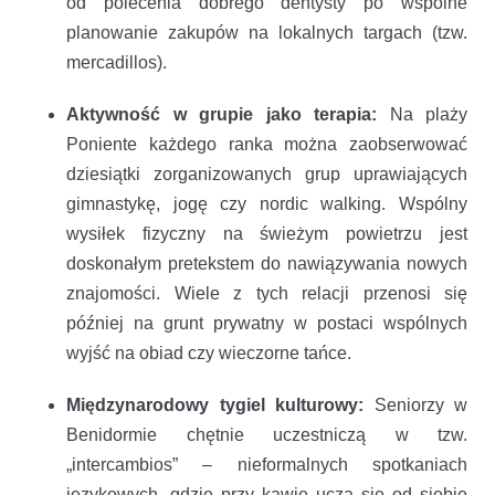
od polecenia dobrego dentysty po wspólne
planowanie zakupów na lokalnych targach (tzw.
mercadillos).
Aktywność w grupie jako terapia:
Na plaży
Poniente każdego ranka można zaobserwować
dziesiątki zorganizowanych grup uprawiających
gimnastykę, jogę czy nordic walking. Wspólny
wysiłek fizyczny na świeżym powietrzu jest
doskonałym pretekstem do nawiązywania nowych
znajomości. Wiele z tych relacji przenosi się
później na grunt prywatny w postaci wspólnych
wyjść na obiad czy wieczorne tańce.
Międzynarodowy tygiel kulturowy:
Seniorzy w
Benidormie chętnie uczestniczą w tzw.
„intercambios” – nieformalnych spotkaniach
językowych, gdzie przy kawie uczą się od siebie