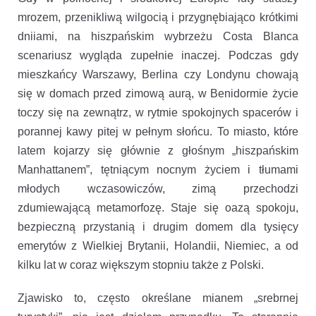
mrozem, przenikliwą wilgocią i przygnębiająco krótkimi
dniiami, na hiszpańskim wybrzeżu Costa Blanca
scenariusz wygląda zupełnie inaczej. Podczas gdy
mieszkańcy Warszawy, Berlina czy Londynu chowają
się w domach przed zimową aurą, w Benidormie życie
toczy się na zewnątrz, w rytmie spokojnych spacerów i
porannej kawy pitej w pełnym słońcu. To miasto, które
latem kojarzy się głównie z głośnym „hiszpańskim
Manhattanem”, tętniącym nocnym życiem i tłumami
młodych wczasowiczów, zimą przechodzi
zdumiewającą metamorfozę. Staje się oazą spokoju,
bezpieczną przystanią i drugim domem dla tysięcy
emerytów z Wielkiej Brytanii, Holandii, Niemiec, a od
kilku lat w coraz większym stopniu także z Polski.
Zjawisko to, często określane mianem „srebrnej