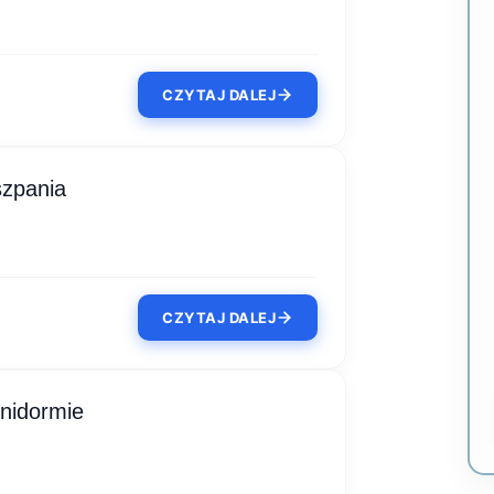
CZYTAJ DALEJ
szpania
CZYTAJ DALEJ
nidormie