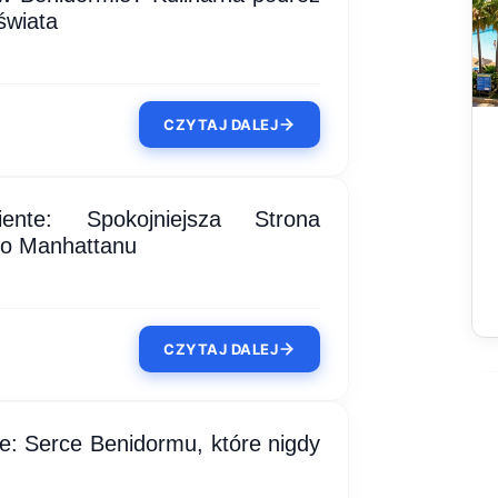
świata
CZYTAJ DALEJ
ente: Spokojniejsza Strona
go Manhattanu
CZYTAJ DALEJ
e: Serce Benidormu, które nigdy