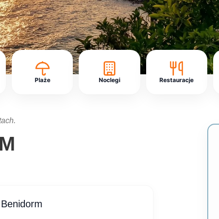
Plaże
Noclegi
Restauracje
tach.
RM
 Benidorm