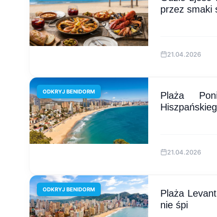
przez smaki 
21.04.2026
ODKRYJ BENIDORM
Plaża Poni
Hiszpańskie
21.04.2026
ODKRYJ BENIDORM
Plaża Levant
nie śpi