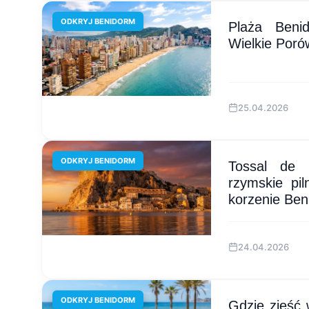
ODKRYJ BENIDORM
Plaża Beni
Wielkie Poró
25.04.2026
ODKRYJ BENIDORM
Tossal de 
rzymskie pi
korzenie Be
24.04.2026
ODKRYJ BENIDORM
Gdzie zjeść 