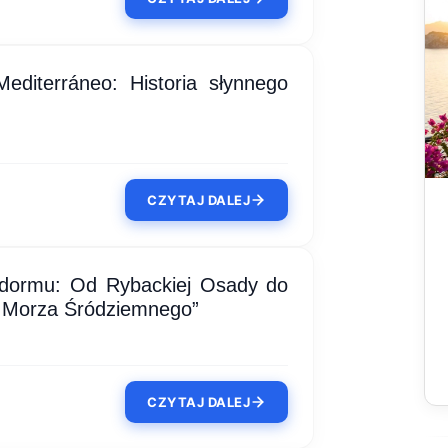
editerráneo: Historia słynnego
CZYTAJ DALEJ
nidormu: Od Rybackiej Osady do
 Morza Śródziemnego”
CZYTAJ DALEJ