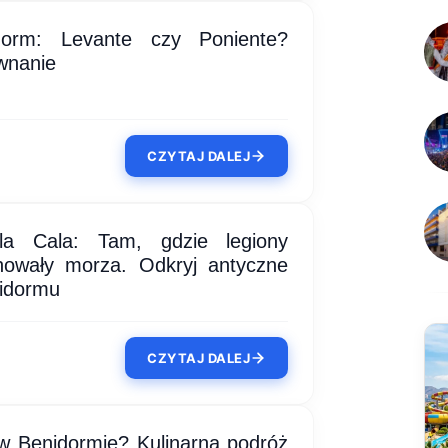
dorm: Levante czy Poniente?
wnanie
CZYTAJ DALEJ
la Cala: Tam, gdzie legiony
lnowały morza. Odkryj antyczne
nidormu
CZYTAJ DALEJ
w Benidormie? Kulinarna podróż