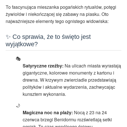
To fascynująca mieszanka pogańskich rytuałów, potęgi
żywiołów i niekończącej się zabawy na piasku. Oto
najważniejsze elementy tego ognistego widowiska:
✨ Co sprawia, że to święto jest
wyjątkowe?
🎭
Satyryczne rzeźby:
Na ulicach miasta wyrastają
gigantyczne, kolorowe monumenty z kartonu i
drewna. W krzywym zwierciadle przedstawiają
polityków i aktualne wydarzenia, zachwycając
kunsztem wykonania.
🌙
Magiczna noc na plaży:
Nocą z 23 na 24
czerwca brzegi Benidormu rozświetlają setki
ognisk. To czas wspólnego śpiewu,