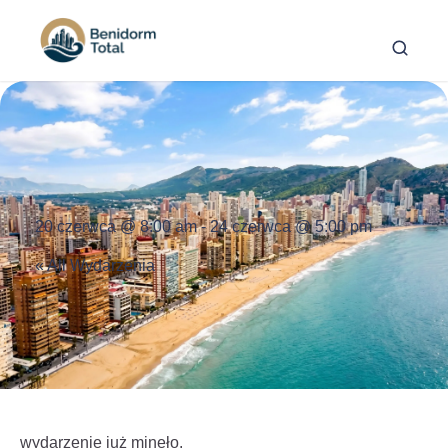
20 czerwca @ 8:00 am
-
24 czerwca @ 5:00 pm
« All Wydarzenia
wydarzenie już minęło.