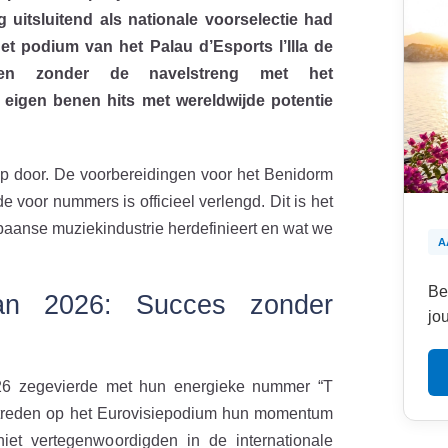
 uitsluitend als nationale voorselectie had
t podium van het Palau d’Esports l’Illa de
lleen zonder de navelstreng met het
 eigen benen hits met wereldwijde potentie
ep door. De voorbereidingen voor het Benidorm
de voor nummers is officieel verlengd. Dit is het
paanse muziekindustrie herdefinieert en wat we
A
Be
an 2026: Succes zonder
jo
026 zegevierde met hun energieke nummer “T
optreden op het Eurovisiepodium hun momentum
et vertegenwoordigden in de internationale