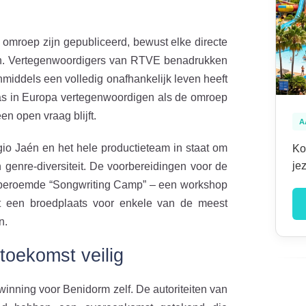
 omroep zijn gepubliceerd, bewust elke directe
ten. Vertegenwoordigers van RTVE benadrukken
 inmiddels een volledig onafhankelijk leven heeft
as in Europa vertegenwoordigen als de omroep
en open vraag blijft.
A
Sergio Jaén en het hele productieteam in staat om
Ko
je
n genre-diversiteit. De voorbereidingen voor de
t beroemde “Songwriting Camp” – een workshop
ot een broedplaats voor enkele van de meest
n.
toekomst veilig
winning voor Benidorm zelf. De autoriteiten van