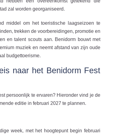
d hebben een overeenkomst getekend die
stad zal worden georganiseerd.
end middel om het toeristische laagseizoen te
vinden, trekken de voorbereidingen, promotie en
isten en talent scouts aan. Benidorm bouwt met
premium muziek en neemt afstand van zijn oude
saal budgettoerisme.
reis naar het Benidorm Fest
t persoonlijk te ervaren? Hieronder vind je de
mende editie in februari 2027 te plannen.
dige week, met het hoogtepunt begin februari