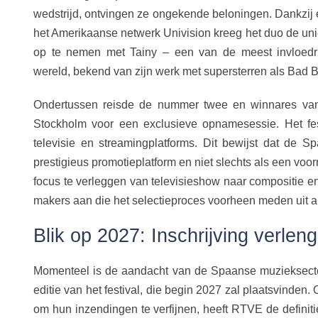
wedstrijd, ontvingen ze ongekende beloningen. Dankzij
het Amerikaanse netwerk Univision kreeg het duo de uni
op te nemen met Tainy – een van de meest invloedri
wereld, bekend van zijn werk met supersterren als Bad B
Ondertussen reisde de nummer twee en winnares van
Stockholm voor een exclusieve opnamesessie. Het festi
televisie en streamingplatforms. Dit bewijst dat de 
prestigieus promotieplatform en niet slechts als een voo
focus te verleggen van televisieshow naar compositie en
makers aan die het selectieproces voorheen meden uit an
Blik op 2027: Inschrijving verlengd
Momenteel is de aandacht van de Spaanse muzieksector
editie van het festival, die begin 2027 zal plaatsvinden
om hun inzendingen te verfijnen, heeft RTVE de definitie