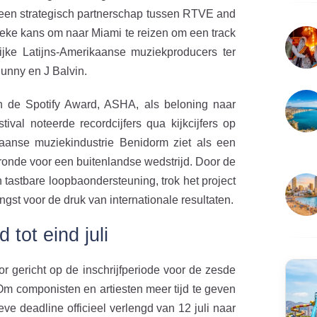
 een strategisch partnerschap tussen RTVE and
eke kans om naar Miami te reizen om een track
jke Latijns-Amerikaanse muziekproducers ter
unny en J Balvin.
 de Spotify Award, ASHA, als beloning naar
val noteerde recordcijfers qua kijkcijfers op
Spaanse muziekindustrie Benidorm ziet als een
rronde voor een buitenlandse wedstrijd. Door de
 tastbare loopbaondersteuning, trok het project
gst voor de druk van internationale resultaten.
 tot eind juli
 gericht op de inschrijfperiode voor de zesde
. Om componisten en artiesten meer tijd te geven
ve deadline officieel verlengd van 12 juli naar