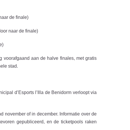
aar de finale)
oor naar de finale)
e)
 voorafgaand aan de halve finales, met gratis
ele stad.
cipal d’Esports l’Illa de Benidorm verloopt via
nd november of in december. Informatie over de
voren gepubliceerd, en de ticketpools raken