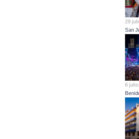
29 jul
San J
6 juli
Benid