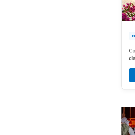
E
Co
di