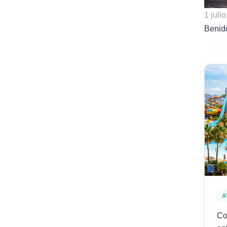
1 juli
Benid
A
Co