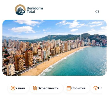
Узнай
Окрестности
События
Пляжи