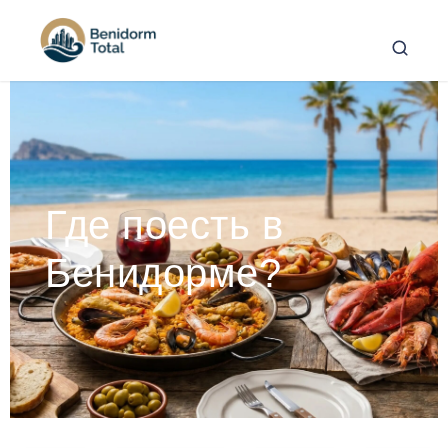
Где поесть в
Бенидорме?