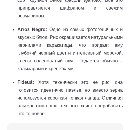
сорт крупной белой фасоли (
garrofó
). Все это
приправляется шафраном и свежим
розмарином.
Arroz Negro:
Одно из самых фотогеничных и
вкусных блюд. Рис окрашивается натуральными
чернилами каракатицы, что придает ему
глубокий черный цвет и интенсивный морской,
слегка соленоватый вкус. Подается обычно с
кальмарами и креветками.
Fideuá:
Хотя технически это не рис, она
готовится идентично паэлье, но вместо зерна
используется короткая тонкая лапша. Отличная
альтернатива для тех, кто хочет попробовать
что-то новое.