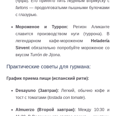
(
чуфа
). Его принято пить ледяным вприкуску с
fartons
— продолговатыми пышными булочками
с глазурью.
Мороженое и Туррон:
Регион Аликанте
славится производством нуги (туррона). В
легендарном кафе-мороженом
Heladería
Sirvent
обязательно попробуйте мороженое со
вкусом
Turrón de Jijona
.
Практические советы для гурмана:
График приема пищи (испанский ритм):
Desayuno (Завтрак):
Легкий, обычно кофе и
тост с томатами (
tostada con tomate
).
Almuerzo (Второй завтрак):
Между 10:30 и