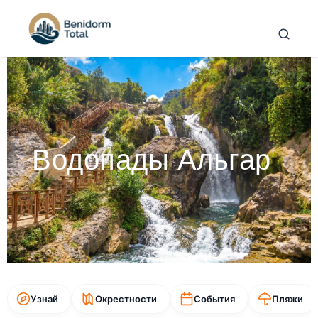
Водопады Альгар
Узнай
Окрестности
События
Пляжи