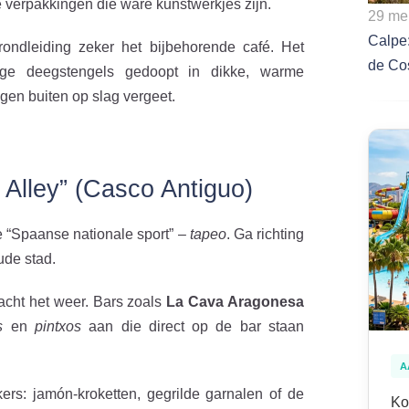
e verpakkingen die ware kunstwerkjes zijn.
29 me
Calpe
ndleiding zeker het bijbehorende café. Het
de Co
ge deegstengels gedoopt in dikke, warme
egen buiten op slag vergeet.
 Alley” (Casco Antiguo)
e “Spaanse nationale sport” –
tapeo
. Ga richting
ude stad.
acht het weer. Bars zoals
La Cava Aragonesa
s
en
pintxos
aan die direct op de bar staan
A
ers: jamón-kroketten, gegrilde garnalen of de
Ko