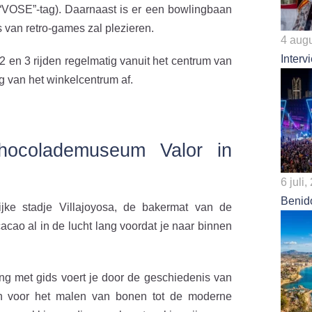
e “VOSE”-tag). Daarnaast is er een bowlingbaan
 van retro-games zal plezieren.
4 aug
Inter
2 en 3 rijden regelmatig vanuit het centrum van
g van het winkelcentrum af.
hocolademuseum Valor in
6 juli
Benid
ijke stadje Villajoyosa, de bakermat van de
 cacao al in de lucht lang voordat je naar binnen
ng met gids voert je door de geschiedenis van
n voor het malen van bonen tot de moderne