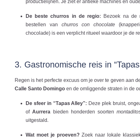
productielijnen. Je ziet er antieke machines en oud
De beste churros in de regio:
Bezoek na de ro
bestellen van
churros con chocolate
(knapperi
chocolade) is een verplicht ritueel waardoor je de r
3. Gastronomische reis in “Tapas
Regen is het perfecte excuus om je over te geven aan d
Calle Santo Domingo
en de omliggende straten in de o
De sfeer in “Tapas Alley”:
Deze plek bruist, onge
of
Aurrera
bieden honderden soorten
montadito
uitgestald.
Wat moet je proeven?
Zoek naar lokale klassiek