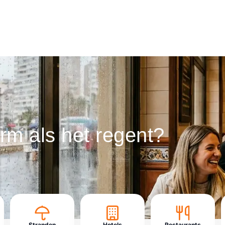
rm als het regent?
Stranden
Hotels
Restaurants