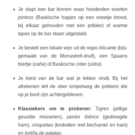
Je stapt een bar binnen waar honderden soorten
pintxos
(Baskische hapjes op een sneetje brood,
bij elkaar gehouden met een prikker) of warme
tapas
op de bar staan uitgestald.
Je bestelt een lokale wijn uit de regio Alicante (bijv.
gemaakt van de Monastrell-druif), een Spaans
biertje (
caña
) of Baskische cider (
sidra
).
Je kiest van de bar wat je lekker vindt. Bij het
afrekenen telt de ober simpelweg de prikkers die
op je bord zijn achtergebleven.
Klassiekers om te proberen:
Tigres
(pittige
gevulde mosselen),
jamón ibérico
(gedroogde
ham),
croquetas
(kroketten met bechamel en ham)
en
tortilla de patatas
.