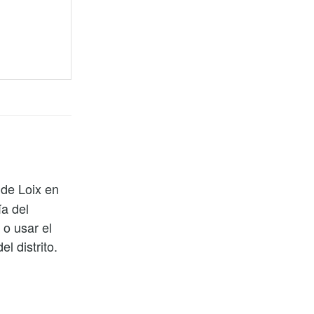
de Loix en
ía del
 o usar el
el distrito.