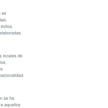
se
a
dad,
 éxitos
elaboradas.
s locales de
tos,
es
nacionalidad.
én se ha
ra aquellos