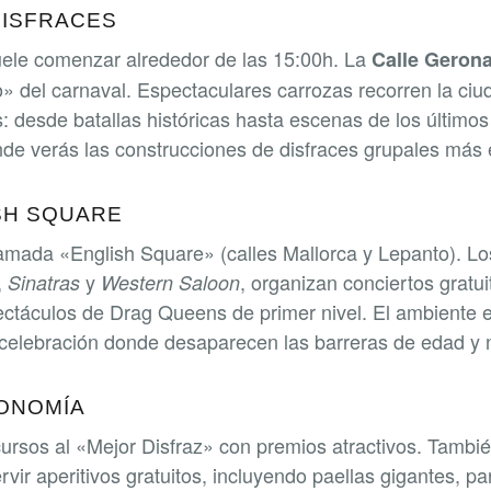
DISFRACES
suele comenzar alrededor de las 15:00h. La
Calle Geron
o» del carnaval. Espectaculares carrozas recorren la ciu
 desde batallas históricas hasta escenas de los últimos
nde verás las construcciones de disfraces grupales más 
SH SQUARE
llamada «English Square» (calles Mallorca y Lepanto). Lo
,
y
, organizan conciertos gratui
Sinatras
Western Saloon
ectáculos de Drag Queens de primer nivel. El ambiente 
 celebración donde desaparecen las barreras de edad y 
ONOMÍA
rsos al «Mejor Disfraz» con premios atractivos. Tambi
rvir aperitivos gratuitos, incluyendo paellas gigantes, pa