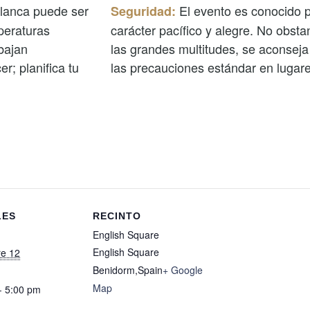
lanca puede ser
El evento es conocido p
Seguridad:
peraturas
carácter pacífico y alegre. No obsta
bajan
las grandes multitudes, se aconsej
er; planifica tu
las precauciones estándar en lugare
LES
RECINTO
English Square
English Square
e 12
Benidorm
,
Spain
+ Google
Map
- 5:00 pm