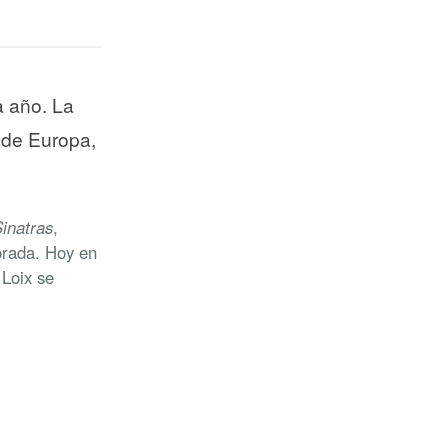
a año. La
 de Europa,
inatras
,
porada. Hoy en
 Loix se