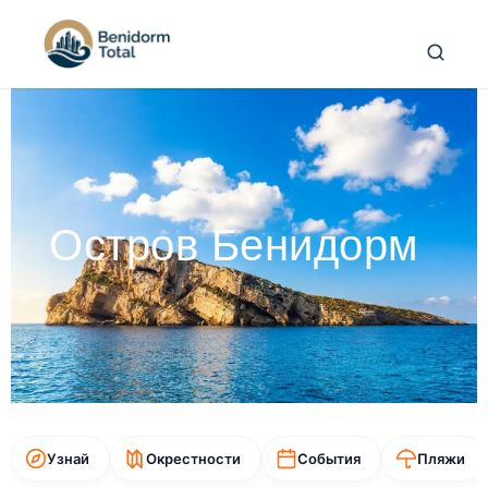
Остров Бенидорм
Узнай
Окрестности
События
Пляжи