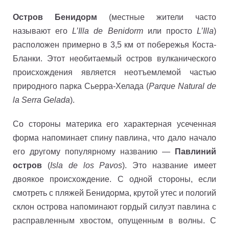
Остров Бенидорм
(местные жители часто
называют его
L’Illa de Benidorm
или просто
L’Illa
)
расположен примерно в 3,5 км от побережья Коста-
Бланки. Этот необитаемый остров вулканического
происхождения является неотъемлемой частью
природного парка Сьерра-Хелада (
Parque Natural de
la Serra Gelada
).
Со стороны материка его характерная усеченная
форма напоминает спину павлина, что дало начало
его другому популярному названию —
Павлиний
остров
(
Isla de los Pavos
). Это название имеет
двоякое происхождение. С одной стороны, если
смотреть с пляжей Бенидорма, крутой утес и пологий
склон острова напоминают гордый силуэт павлина с
расправленным хвостом, опущенным в волны. С