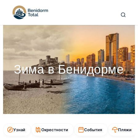
Зима в Бенидорме
Узнай
Окрестности
События
Пляжи